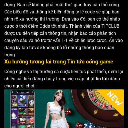
động. Bạn sẽ không phải mất thời gian truy cập thủ công.
Các biểu đồ và thống kê biến động tỷ lệ cược sẽ giúp bạn
nhìn rõ xu hướng thị trường. Dựa vào đó, bạn có thể nhập
cược ở thời điểm Odds tốt nhất. Thành viên của TIPCLUB
được ưu tiên tiếp cận thông tin, nhận báo cáo phân tích
chuyên sâu và hỗ trợ tư vấn 1-1 về chiến lược cược. Ấn vào
đăng ký lập tức để không bỏ lỡ những thông báo quan
trọng.
Xu hướng tương lai trong Tin tức cổng game
Công nghệ và thị trường cá cược liên tục phát triển, đem lại
nhiều cải tiến đáng chú ý trong việc cập nhật
tin tức
dành
cho người chơi: