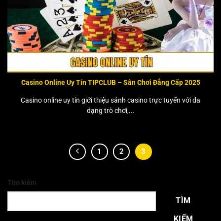
Casino Online Uy Tín TIPCLUB – Sân Chơi Đẳng Cấp 2025
Casino online uy tín giới thiệu sảnh casino trực tuyến với đa
dạng trò chơi,...
1
2
3
Tìm kiếm
TÌM
KIẾM