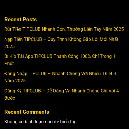
Recent Posts
Rút Tiền TIPCLUB Nhanh Gọn, Thưởng Liền Tay Năm 2025
Nạp Tiền TIPCLUB – Quy Trình Không Gặp Lỗi Mới Nhất
2025
Bí Kíp Tải App TIPCLUB Thành Công 100% Chỉ Trong 1
Phút
Đăng Nhập TIPCLUB – Nhanh Chóng Với Nhiều Thiết Bị
Năm 2025
Đăng Ký TIPCLUB – Dễ Dàng Và Nhanh Chóng Chỉ Với 4
Bước
Recent Comments
Không có bình luận nào để hiển thị.