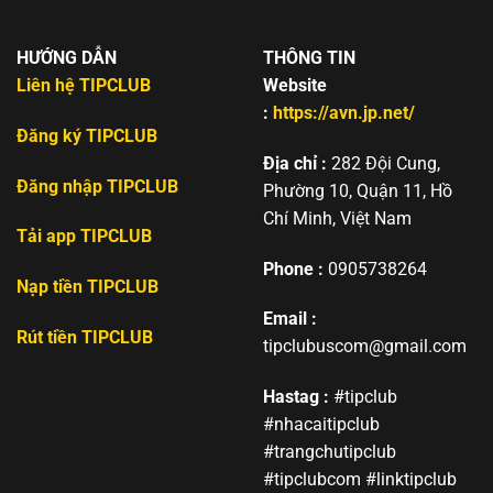
HƯỚNG DẪN
THÔNG TIN
Liên hệ TIPCLUB
Website
:
https://avn.jp.net/
Đăng ký TIPCLUB
Địa chỉ :
282 Đội Cung,
Đăng nhập TIPCLUB
Phường 10, Quận 11, Hồ
Chí Minh, Việt Nam
Tải app TIPCLUB
Phone :
0905738264
Nạp tiền TIPCLUB
Email :
Rút tiền TIPCLUB
tipclubuscom@gmail.com
Hastag :
#tipclub
#nhacaitipclub
#trangchutipclub
#tipclubcom #linktipclub