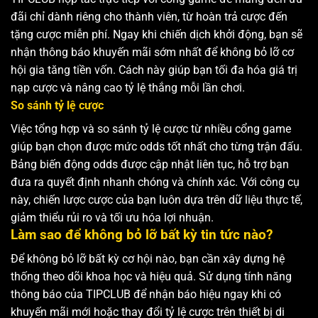
đãi chỉ dành riêng cho thành viên, từ hoàn trả cược đến
tặng cược miễn phí. Ngay khi chiến dịch khởi động, bạn sẽ
nhận thông báo khuyến mãi sớm nhất để không bỏ lỡ cơ
hội gia tăng tiền vốn. Cách này giúp bạn tối đa hóa giá trị
nạp cược và nâng cao tỷ lệ thắng mỗi lần chơi.
So sánh tỷ lệ cược
Việc tổng hợp và so sánh tỷ lệ cược từ nhiều cổng game
giúp bạn chọn được mức odds tốt nhất cho từng trận đấu.
Bảng biến động odds được cập nhật liên tục, hỗ trợ bạn
đưa ra quyết định nhanh chóng và chính xác. Với công cụ
này, chiến lược cược của bạn luôn dựa trên dữ liệu thực tế,
giảm thiểu rủi ro và tối ưu hóa lợi nhuận.
Làm sao để không bỏ lỡ bất kỳ tin tức nào?
Để không bỏ lỡ bất kỳ cơ hội nào, bạn cần xây dựng hệ
thống theo dõi khoa học và hiệu quả. Sử dụng tính năng
thông báo của TIPCLUB để nhận báo hiệu ngay khi có
khuyến mãi mới hoặc thay đổi tỷ lệ cược trên thiết bị di