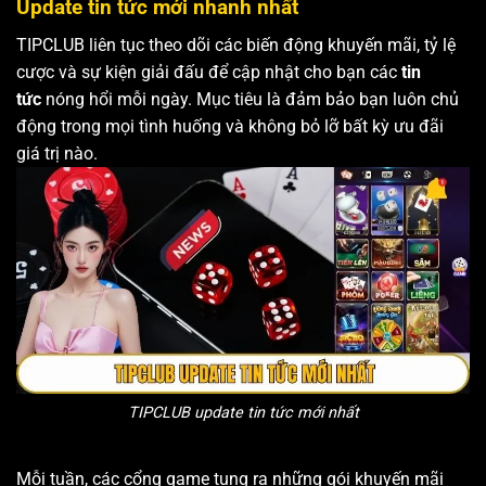
Update tin tức mới nhanh nhất
TIPCLUB liên tục theo dõi các biến động khuyến mãi, tỷ lệ
cược và sự kiện giải đấu để cập nhật cho bạn các
tin
tức
nóng hổi mỗi ngày. Mục tiêu là đảm bảo bạn luôn chủ
động trong mọi tình huống và không bỏ lỡ bất kỳ ưu đãi
giá trị nào.
TIPCLUB update tin tức mới nhất
Mỗi tuần, các cổng game tung ra những gói khuyến mãi