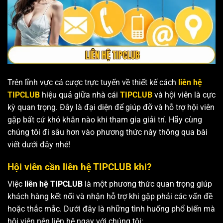
Trên lĩnh vực cá cược trực tuyến về thiết kế cách
liên hệ
TIPCLUB
hiệu quả giữa nhà cái
TIPCLUB
và hội viên là cực
kỳ quan trọng. Đây là đại diện để giúp đỡ và hỗ trợ hội viên
gặp bất cứ khó khăn nào khi tham gia giải trí. Hãy cùng
chúng tôi đi sâu hơn vào phương thức này thông qua bài
viết dưới đây nhé!
Hội viên cần liên hệ TIPCLUB khi?
Việc
liên hệ TIPCLUB
là một phương thức quan trọng giúp
khách hàng kết nối và nhận hỗ trợ khi gặp phải các vấn đề
hoặc thắc mắc. Dưới đây là những tình huống phổ biến mà
hội viên nên liên hệ ngay với chúng tôi: