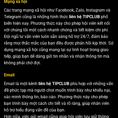
Mạng xã hội
Các trang mạng xã hội như Facebook, Zalo, Instagram và
Telegram cũng là những hình thức
liên hệ TIPCLUB
phổ
biến hiện nay. Phương thức này cho phép hội viên kết nối
với chúng tôi một cách nhanh chóng và tiết kiệm chi phí.
Đội ngũ tư vấn viên luôn sẵn sàng hỗ trợ 24/7, đảm bảo
rằng mọi thắc mắc của bạn đều được phản hồi kịp thời. Sử
dụng mạng xã hội cũng mang lại sự linh hoạt trong giao
tiếp, giúp bạn dễ dàng gửi tin nhắn và nhận thông tin mà
không phải chờ đợi.
Email
Email là một kênh
liên hệ TIPCLUB
phù hợp với những vấn
đề phức tạp mà người chơi muốn trình bày như khiếu nại,
xác minh thông tin, báo cáo. Phương thức này cho phép
bạn trình bày một cách chi tiết và rõ ràng, giúp nhân viên
hỗ trợ hiểu đúng vấn đề của bạn.
Hơn nữa, việc gửi email cũng giúp hội viên lưu giữ thông