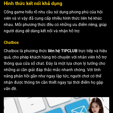
Hình thức kết nối khả dụng
Cổng game hiểu rõ nhu cầu sử dụng phong phú của hội
viên và vì vậy đã cung cấp nhiều hình thức liên hệ khác
nhau. Mỗi phương thức đều có những ưu điểm riêng, giúp
người dùng dễ dàng kết nối và nhận hỗ trợ.
Chatbox
Chatbox là phương thức
liên hệ TIPCLUB
trực tiếp và hiệu
quả, cho phép khách hàng trò chuyện với nhân viên hỗ trợ
thông qua cửa sổ chat. Đây là một lựa chọn lý tưởng cho
những ai cần giải đáp thắc mắc nhanh chóng. Với tính
năng phản hồi gần như ngay lập tức, người chơi có thể
nhận được thông tin cần thiết ngay tại thời điểm họ gặp
vấn đề.