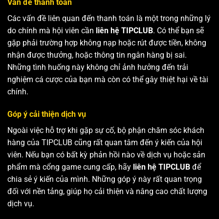
Vấn đề thanh toán
Các vấn đề liên quan đến thanh toán là một trong những lý
do chính mà hội viên cần
liên hệ TIPCLUB
. Có thể bạn sẽ
gặp phải trường hợp không nạp hoặc rút được tiền, không
nhận được thưởng, hoặc thông tin ngân hàng bị sai.
Những tình huống này không chỉ ảnh hưởng đến trải
nghiệm cá cược của bạn mà còn có thể gây thiệt hại về tài
chính.
Góp ý cải thiện dịch vụ
Ngoài việc hỗ trợ khi gặp sự cố, bộ phận chăm sóc khách
hàng của TIPCLUB cũng rất quan tâm đến ý kiến của hội
viên. Nếu bạn có bất kỳ phản hồi nào về dịch vụ hoặc sản
phẩm mà cổng game cung cấp, hãy
liên hệ TIPCLUB
để
chia sẻ ý kiến của mình. Những góp ý này rất quan trọng
đối với nền tảng, giúp họ cải thiện và nâng cao chất lượng
dịch vụ.