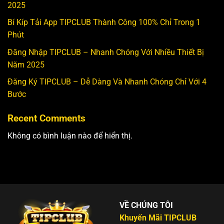
2025
Bí Kíp Tải App TIPCLUB Thành Công 100% Chỉ Trong 1
Phút
Đăng Nhập TIPCLUB – Nhanh Chóng Với Nhiều Thiết Bị
Năm 2025
Đăng Ký TIPCLUB – Dễ Dàng Và Nhanh Chóng Chỉ Với 4
Bước
Recent Comments
Không có bình luận nào để hiển thị.
VỀ CHÚNG TÔI
Khuyến Mãi TIPCLUB