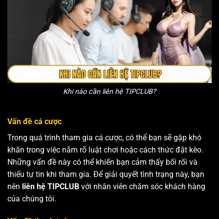
Khi nào cần liên hệ TIPCLUB?
Vấn đề cá cược
Trong quá trình tham gia cá cược, có thể bạn sẽ gặp khó
khăn trong việc nắm rõ luật chơi hoặc cách thức đặt kèo.
Những vấn đề này có thể khiến bạn cảm thấy bối rối và
thiếu tự tin khi tham gia. Để giải quyết tình trạng này, bạn
nên
liên hệ TIPCLUB
với nhân viên chăm sóc khách hàng
của chúng tôi.