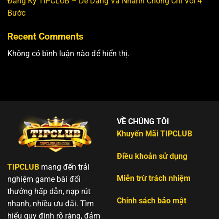
Đăng Ký TIPCLUB – Dễ Dàng Và Nhanh Chóng Chỉ Với 4
Bước
Recent Comments
Không có bình luận nào để hiển thị.
VỀ CHÚNG TÔI
Khuyến Mãi TIPCLUB
Điều khoản sử dụng
TIPCLUB
mang đến trải
Miễn trừ trách nhiệm
nghiệm game bài đổi
thưởng hấp dẫn, nạp rút
Chính sách bảo mật
nhanh, nhiều ưu đãi. Tìm
hiểu quy định rõ ràng, đảm