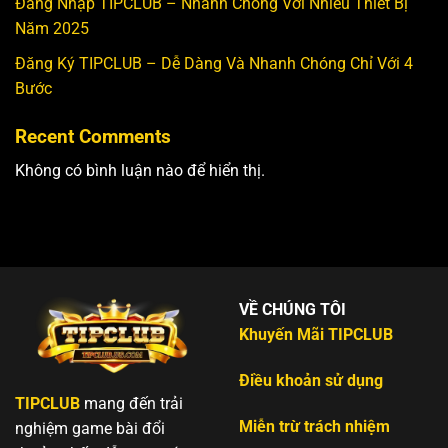
Đăng Nhập TIPCLUB – Nhanh Chóng Với Nhiều Thiết Bị
Năm 2025
Đăng Ký TIPCLUB – Dễ Dàng Và Nhanh Chóng Chỉ Với 4
Bước
Recent Comments
Không có bình luận nào để hiển thị.
VỀ CHÚNG TÔI
Khuyến Mãi TIPCLUB
Điều khoản sử dụng
TIPCLUB
mang đến trải
Miễn trừ trách nhiệm
nghiệm game bài đổi