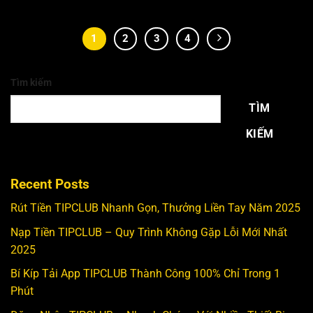
1
2
3
4
Tìm kiếm
TÌM
KIẾM
Recent Posts
Rút Tiền TIPCLUB Nhanh Gọn, Thưởng Liền Tay Năm 2025
Nạp Tiền TIPCLUB – Quy Trình Không Gặp Lỗi Mới Nhất
2025
Bí Kíp Tải App TIPCLUB Thành Công 100% Chỉ Trong 1
Phút