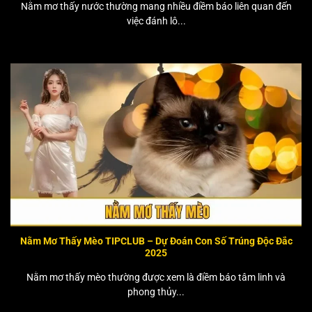
Nằm mơ thấy nước thường mang nhiều điềm báo liên quan đến
việc đánh lô...
Nằm Mơ Thấy Mèo TIPCLUB – Dự Đoán Con Số Trúng Độc Đắc
2025
Nằm mơ thấy mèo thường được xem là điềm báo tâm linh và
phong thủy...