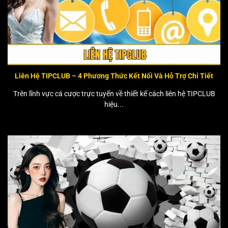
Liên Hệ TIPCLUB – 4 Phương Thức Kết Nối Và Hỗ Trợ Chi Tiết
Trên lĩnh vực cá cược trực tuyến về thiết kế cách liên hệ TIPCLUB
hiệu...