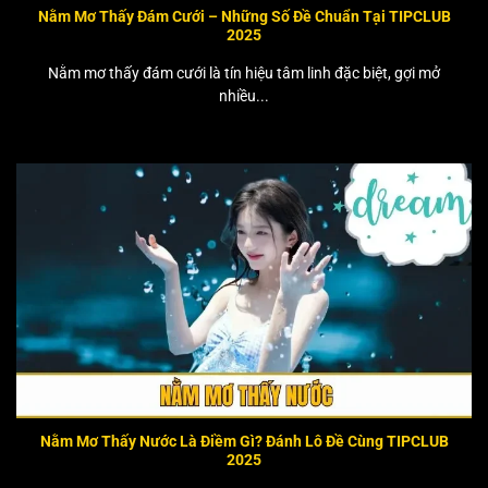
Nằm Mơ Thấy Đám Cưới – Những Số Đề Chuẩn Tại TIPCLUB
2025
Nằm mơ thấy đám cưới là tín hiệu tâm linh đặc biệt, gợi mở
nhiều...
Nằm Mơ Thấy Nước Là Điềm Gì? Đánh Lô Đề Cùng TIPCLUB
2025