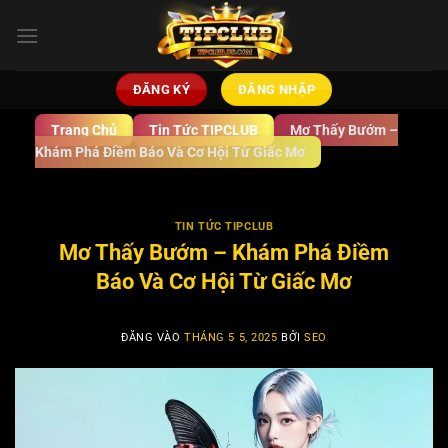
Bỏ
qua
nội
dung
ĐĂNG KÝ
ĐĂNG NHẬP
Trang Chủ
Tin Tức TIPCLUB
Mơ Thấy Bướm –
Khám Phá Điềm Báo Và Cơ Hội Từ Giấc Mơ
TIN TỨC TIPCLUB
Mơ Thấy Bướm – Khám Phá Điềm
Báo Và Cơ Hội Từ Giấc Mơ
ĐĂNG VÀO
THÁNG 5 5, 2025
BỞI
SEO