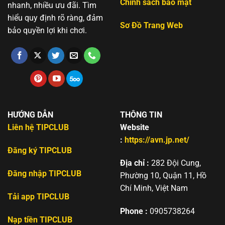
Chính sách bảo mật
nhanh, nhiều ưu đãi. Tìm
hiểu quy định rõ ràng, đảm
Sơ Đồ Trang Web
bảo quyền lợi khi chơi.
HƯỚNG DẪN
THÔNG TIN
Liên hệ TIPCLUB
Website
:
https://avn.jp.net/
Đăng ký TIPCLUB
Địa chỉ :
282 Đội Cung,
Đăng nhập TIPCLUB
Phường 10, Quận 11, Hồ
Chí Minh, Việt Nam
Tải app TIPCLUB
Phone :
0905738264
Nạp tiền TIPCLUB