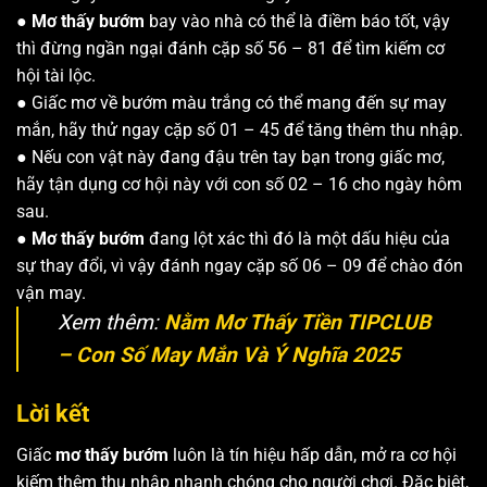
●
Mơ thấy bướm
bay vào nhà có thể là điềm báo tốt, vậy
thì đừng ngần ngại đánh cặp số 56 – 81 để tìm kiếm cơ
hội tài lộc.
● Giấc mơ về bướm màu trắng có thể mang đến sự may
mắn, hãy thử ngay cặp số 01 – 45 để tăng thêm thu nhập.
● Nếu con vật này đang đậu trên tay bạn trong giấc mơ,
hãy tận dụng cơ hội này với con số 02 – 16 cho ngày hôm
sau.
●
Mơ thấy bướm
đang lột xác thì đó là một dấu hiệu của
sự thay đổi, vì vậy đánh ngay cặp số 06 – 09 để chào đón
vận may.
Xem thêm:
Nằm Mơ Thấy Tiền TIPCLUB
– Con Số May Mắn Và Ý Nghĩa 2025
Lời kết
Giấc
mơ thấy bướm
luôn là tín hiệu hấp dẫn, mở ra cơ hội
kiếm thêm thu nhập nhanh chóng cho người chơi. Đặc biệt,