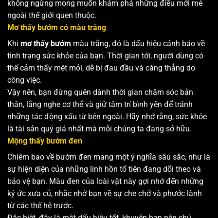
không ngừng mong muốn khám phá những điều mới mẻ
ngoài thế giới quen thuộc.
Mơ thấy bướm có màu trắng
Khi
mơ thấy bướm
màu trắng, đó là dấu hiệu cảnh báo về
tình trạng sức khỏe của bạn. Thời gian tới, người dùng có
thể cảm thấy mệt mỏi, dễ bị đau đầu và căng thẳng do
công việc.
Vậy nên, bạn đừng quên dành thời gian chăm sóc bản
thân, lắng nghe cơ thể và giữ tâm trí bình yên để tránh
những tác động xấu từ bên ngoài. Hãy nhớ rằng, sức khỏe
là tài sản quý giá nhất mà mỗi chúng ta đang sở hữu.
Mộng thấy bướm đen
Chiêm bao về bướm đen mang một ý nghĩa sâu sắc, như là
sự hiện diện của những linh hồn tổ tiên đang dõi theo và
bảo vệ bạn. Màu đen của loài vật này gợi nhớ đến những
ký ức xưa cũ, nhắc nhở bạn về sự che chở và phước lành
từ các thế hệ trước.
Đặc biệt, đây là một dấu hiệu tốt, khuyên bạn nên chú