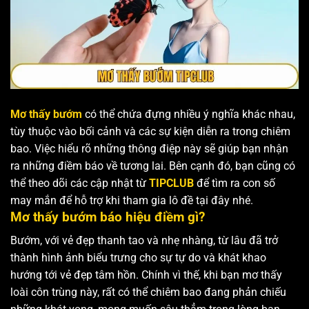
Mơ thấy bướm
có thể chứa đựng nhiều ý nghĩa khác nhau,
tùy thuộc vào bối cảnh và các sự kiện diễn ra trong chiêm
bao. Việc hiểu rõ những thông điệp này sẽ giúp bạn nhận
ra những điềm báo về tương lai. Bên cạnh đó, bạn cũng có
thể theo dõi các cập nhật từ
TIPCLUB
để tìm ra con số
may mắn để hỗ trợ khi tham gia lô đề tại đây nhé.
Mơ thấy bướm báo hiệu điềm gì?
Bướm, với vẻ đẹp thanh tao và nhẹ nhàng, từ lâu đã trở
thành hình ảnh biểu trưng cho sự tự do và khát khao
hướng tới vẻ đẹp tâm hồn. Chính vì thế, khi bạn mơ thấy
loài côn trùng này, rất có thể chiêm bao đang phản chiếu